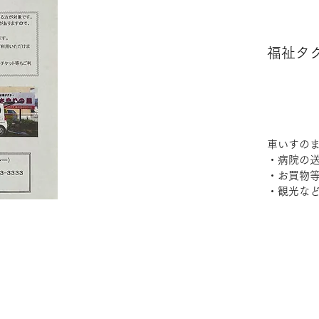
​福祉
車いすの
・病院の
・お買物
・観光な